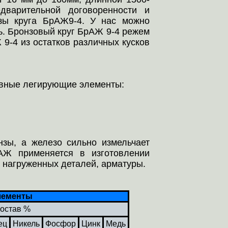
дварительной договоренности и
нзы круга БрАЖ9-4. У нас можно
ть. Бронзовый круг БрАЖ 9-4 режем
 9-4 из остатков различных кусков
овные легирующие элементы:
зы, а железо сильно измельчает
АЖ применяется в изготовлении
, нагруженных деталей, арматуры.
лементы
состав %
ец
Никель
Фосфор
Цинк
Медь