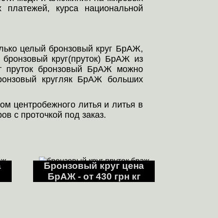
 платежей, курса национальной
лько целый бронзовый круг БрАЖ,
е бронзовый круг(пруток) БрАЖ из
уг пруток бронзовый БрАЖ можно
бронзовый кругляк БрАЖ больших
ом центробежного литья и литья в
в с проточкой под заказ.
а
Бронзовый круг цена
БрАЖ - от 430 грн кг