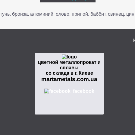
тунь, бронза, алюминий, олово, припой, баббит, свинец, цин
цветной металлопрокат и
сплавы
со склада в г. Киеве
martametals.com.ua
facebook