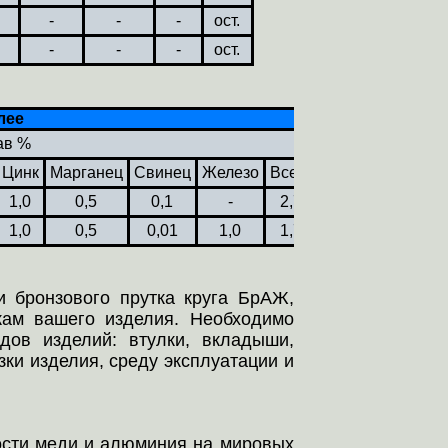
-
-
-
ост.
-
-
-
ост.
лее
ав %
Цинк
Марганец
Свинец
Железо
Всего
1,0
0,5
0,1
-
2,7
1,0
0,5
0,01
1,0
1,7
 бронзового прутка круга БрАЖ,
икам вашего изделия. Необходимо
дов изделий: втулки, вкладыши,
зки изделия, среду эксплуатации и
мости меди и алюминия на мировых