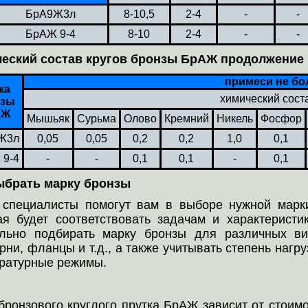
БрА9Ж3л
8-10,5
2-4
-
-
БрАЖ 9-4
8-10
2-4
-
-
еский состав кругов бронзы БрАЖ продолжение
примеси не бо
ка
химический сост
нзы
АЖ
Мышьяк
Сурьма
Олово
Кремний
Никель
Фосфор
Ж3л
0,05
0,05
0,2
0,2
1,0
0,1
 9-4
-
-
0,1
0,1
-
0,1
ыбрать марку бронзы
специалисты помогут вам в выборе нужной марки
ая будет соответствовать задачам и характерист
льно подбирать марку бронзы для различных ви
рни, фланцы и т.д., а также учитывать степень нагру
ратурные режимы.
бронзового круглого прутка БрАЖ зависит от стои