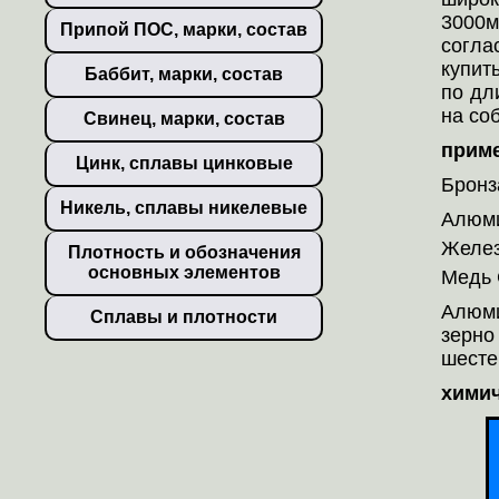
3000м
Припой ПОС, марки, состав
согла
купит
Баббит, марки, состав
по дл
на со
Свинец, марки, состав
прим
Цинк, сплавы цинковые
Бронз
Никель, сплавы никелевые
Алюми
Желез
Плотность и обозначения
основных элементов
Медь 
Алюми
Сплавы и плотности
зерно
шесте
химич