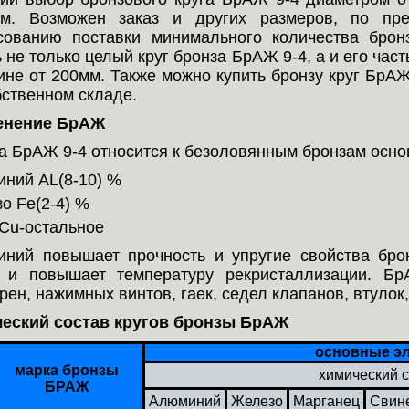
м. Возможен заказ и других размеров, по пре
сованию поставки минимального количества бро
ь не только целый круг бронза БрАЖ 9-4, а и его час
ине от 200мм. Также можно купить бронзу круг БрАЖ
бственном складе.
енение БрАЖ
а БрАЖ 9-4 относится к безоловянным бронзам осн
ний AL(8-10) %
о Fe(2-4) %
Cu-остальное
ний повышает прочность и упругие свойства брон
 и повышает температуру рекристаллизации. Бр
рен, нажимных винтов, гаек, седел клапанов, втулок
еский состав кругов бронзы БрАЖ
основные э
марка бронзы
химический 
БРАЖ
Алюминий
Железо
Марганец
Свин