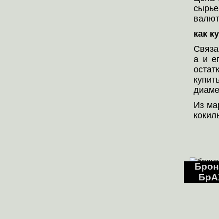
сырье
валют
как к
Связа
а и е
остат
купит
диаме
Из ма
кокил
Брон
БрАЖ