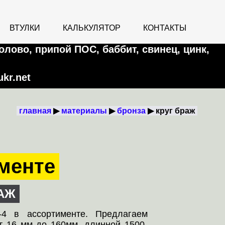
ВТУЛКИ
КАЛЬКУЛЯТОР
КОНТАКТЫ
олово, припой ПОС, баббит, свинец, цинк,
kr.net
главная
материалы
бронза
круг браж
менте
рАЖ
-4 в ассортименте. Предлагаем
т 16 мм до 160мм, длинной 1500-