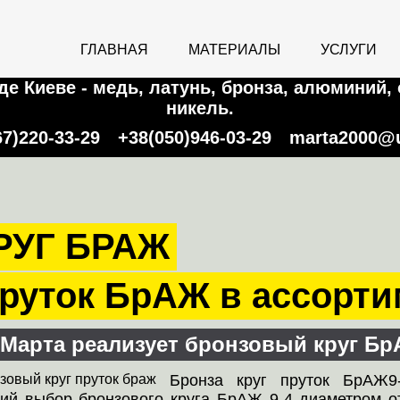
ГЛАВНАЯ
МАТЕРИАЛЫ
УСЛУГИ
е Киеве - медь, латунь, бронза, алюминий, 
никель.
67)220-33-29
+38(050)946-03-29
marta2000@u
РУГ БРАЖ
руток БрАЖ в ассорти
Марта реализует бронзовый круг Б
Бронза круг пруток БрАЖ9
ий выбор бронзового круга БрАЖ 9-4 диаметром о