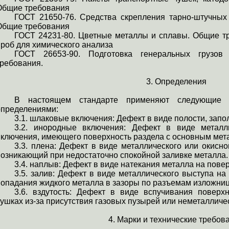
Общие требования
ГОСТ 21650-76. Средства скрепления тарно-штучных 
Общие требования
ГОСТ 24231-80. Цветные металлы и сплавы. Общие тр
проб для химического анализа
ГОСТ 26653-90. Подготовка генеральных грузов
требования.
3. Определения
В настоящем стандарте применяют следующие 
определениями:
3.1. шлаковые включения: Дефект в виде полости, зап
3.2. инородные включения: Дефект в виде металли
включения, имеющего поверхность раздела с основным мет
3.3. плена: Дефект в виде металлического или окисно
возникающий при недостаточно спокойной заливке металла.
3.4. наплыв: Дефект в виде натекания металла на пове
3.5. залив: Дефект в виде металлического выступа н
попадания жидкого металла в зазоры по разъемам изложни
3.6. вздутость: Дефект в виде вспучивания повер
ушках из-за
присутствия газовых пузырей или неметалличе
4. Марки и технические требов