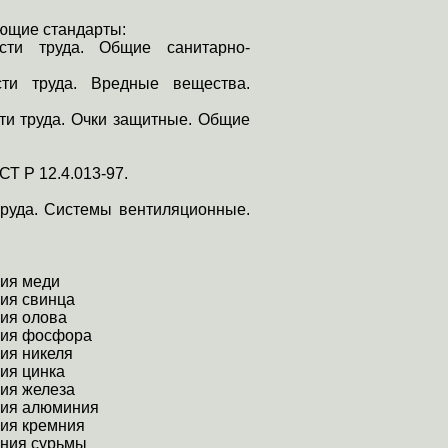
ующие стандарты:
ости труда. Общие санитарно-
сти труда. Вредные вещества.
сти труда. Очки защитные. Общие
ОСТ
Р
12.4.013-97.
труда. Системы вентиляционные.
ния меди
ия свинца
ия олова
ния фосфора
ия никеля
ия цинка
ия железа
ния алюминия
ния кремния
ения сурьмы