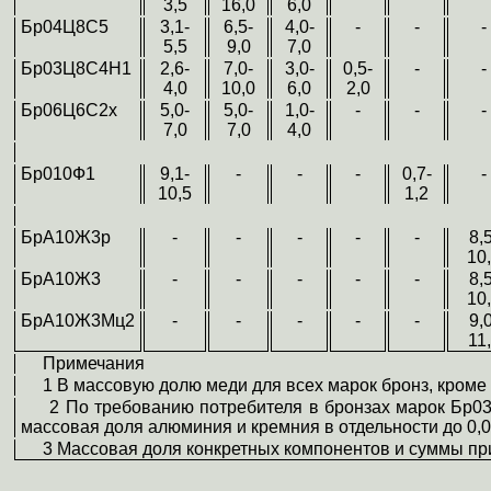
3,5
16,0
6,0
Бр04Ц8С5
3,1-
6,5-
4,0-
-
-
-
5,5
9,0
7,0
Бр03Ц8С4Н1
2,6-
7,0-
3,0-
0,5-
-
-
4,0
10,0
6,0
2,0
Бр06Ц6С2х
5,0-
5,0-
1,0-
-
-
-
7,0
7,0
4,0
Бр010Ф1
9,1-
-
-
-
0,7-
-
10,5
1,2
БрА10Ж3р
-
-
-
-
-
8,
10
БрА10Ж3
-
-
-
-
-
8,
10
БрА10Ж3Мц2
-
-
-
-
-
9,
11
Примечания
1 В массовую долю меди для всех марок бронз, кроме Б
2 По требованию потребителя в бронзах марок Бр03Ц
массовая доля алюминия и кремния в отдельности до 0,
3 Массовая доля конкретных компонентов и суммы прим