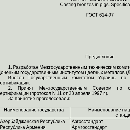
Casting bronzes in pigs. Specifica
ГОСТ
614-97
Предисловие
1.
Разработан
Межгосударственным техническим комите
Донецким государственным институтом цветных металлов (
Внесен
Государственным комитетом Украины по с
сертификации.
2. Принят Межгосударственным Советом по ст
ертификации (протокол N 11 от 23 апреля 1997 г.).
За принятие проголосовали:
Наименование государства
Наименование нац
станд
Азербайджанская Республика
Азгосстандарт
Республика Армения
Армгосстандарт