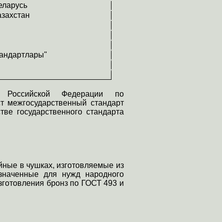
еларусь
азахстан
тандартлары"
а Российской Федерации по
ст межгосударственный стандарт
тве государственного стандарта
йные в чушках, изготовляемые из
значенные для нужд народного
изготовления бронз по ГОСТ 493 и