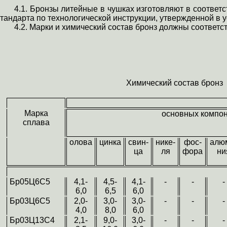
4.1. Бронзы литейные
в чушках изготовляют
в соответс
стандарта по технологической инструкции, утвержденной в 
4.2. Марки и химический состав бронз должны соответс
Химический состав бронз
Марка
основных компо
сплава
олова
цинка
свин-
нике-
фос-
алю
ца
ля
фора
ни
Бр05Ц6С5
4,1-
4,5-
4,1-
-
-
-
6,0
6,5
6,0
Бр03Ц6С5
2,0-
3,0-
3,0-
-
-
-
4,0
8,0
6,0
Бр03Ц13С4
2,1-
9,0-
3,0-
-
-
-