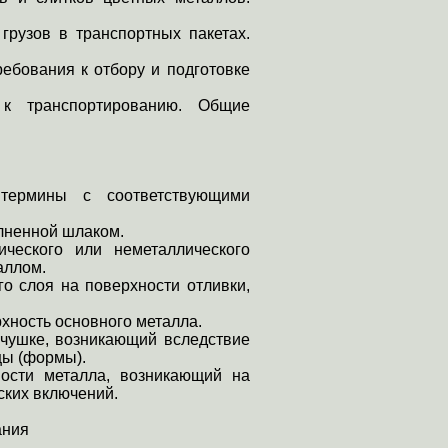
грузов в транспортных пакетах.
ебования к отбору и подготовке
 к транспортированию. Общие
термины с соответствующими
олненной шлаком.
ческого или неметаллического
аллом.
го слоя на поверхности отливки,
рхность основного металла.
а чушке, возникающий вследствие
цы (формы).
хности металла, возникающий
на
ских включений.
ания