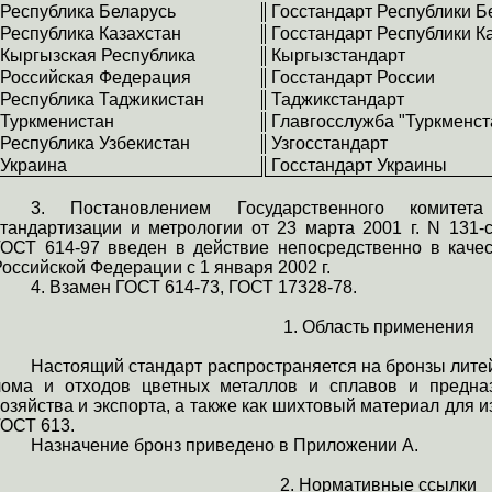
Республика Беларусь
Госстандарт Республики Б
Республика Казахстан
Госстандарт Республики К
Кыргызская Республика
Кыргызстандарт
Российская Федерация
Госстандарт России
Республика Таджикистан
Таджикстандарт
Туркменистан
Главгосслужба "Туркменс
Республика Узбекистан
Узгосстандарт
Украина
Госстандарт Украины
3. Постановлением Государственного комитет
стандартизации и метрологии от 23 марта 2001 г. N 131-
ГОСТ 614-97 введен в действие непосредственно в качес
оссийской Федерации с 1 января 2002 г.
4. Взамен ГОСТ 614-73, ГОСТ 17328-78.
1. Область применения
Настоящий стандарт распространяется на бронзы лите
лома и отходов цветных металлов и сплавов и предна
хозяйства и экспорта, а также как шихтовый материал для 
ГОСТ 613.
Назначение бронз приведено в Приложении А.
2. Нормативные ссылки