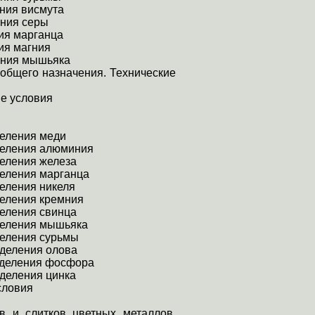
ния висмута
ения серы
ия марганца
ия магния
ения мышьяка
 общего назначения. Технические
ие условия
деления меди
деления алюминия
деления железа
деления марганца
еления никеля
деления кремния
деления свинца
деления мышьяка
деления сурьмы
еделения олова
еделения фосфора
еделения цинка
словия
в и слитков цветных металлов.