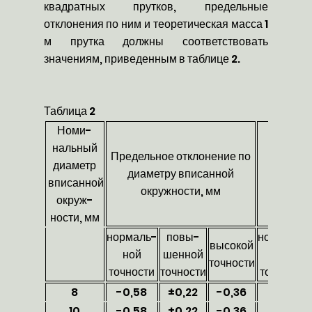
квадратных прутков, предельные
отклонения по ним и теоретическая масса 1
м прутка должны соответствовать
значениям, приведенным в таблице 2.
Таблица 2
Номи-
нальный
Предельное отклонение по
Площад
диаметр
диаметру вписанной
сеч
вписанной
окружности, мм
окруж-
ности, мм
нормаль-
повы-
нормаль-
высокой
ной
шенной
ной
точности
точности
точности
точности
8
-0,58
±0,22
-0,36
58,6
10
-0,58
±0,22
-0,36
93,4