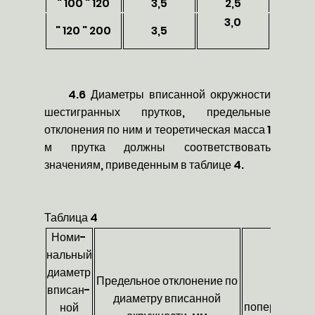
" 100 " 120
3,5
2,5
3,0
" 120 " 200
3,5
4.6 Диаметры вписанной окружности
шестигранных прутков, предельные
отклонения по ним и теоретическая масса 1
м прутка должны соответствовать
значениям, приведенным в таблице 4.
Таблица 4
Номи-
нальный
диаметр
Предельное отклонение по
Пло
вписан-
диаметру вписанной
поперечного 
ной