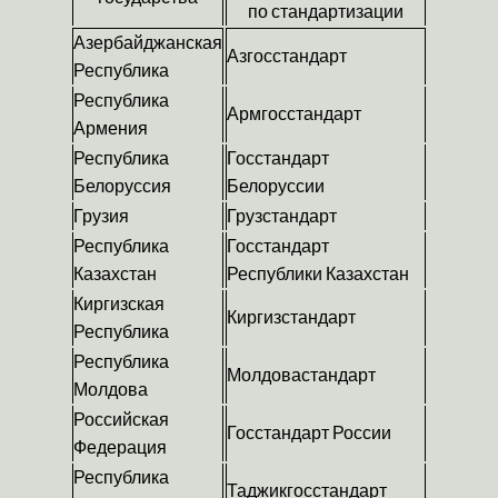
по стандартизации
Азербайджанская
Азгосстандарт
Республика
Республика
Армгосстандарт
Армения
Республика
Госстандарт
Белоруссия
Белоруссии
Грузия
Грузстандарт
Республика
Госстандарт
Казахстан
Республики Казахстан
Киргизская
Киргизстандарт
Республика
Республика
Молдовастандарт
Молдова
Российская
Госстандарт России
Федерация
Республика
Таджикгосстандарт