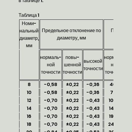
в таблице 1.
Таблица 1
Номи-
Предельное отклонение по
Площадь 
нальный
диаметру, мм
сечен
диаметр,
мм
нормаль-
повы-
нормаль-
высокой
ной
шенной
ной
ш
точности
точности
точности
точности
то
8
-0,58
±0,22
-0,36
46,7
10
-0,58
±0,22
-0,36
74,1
12
-0,70
±0,22
-0,43
106,6
14
-0,70
±0,22
-0,43
146,3
16
-0,70
±0,22
-0,43
192,4
18
-0,70
±0,22
-0,43
244,7