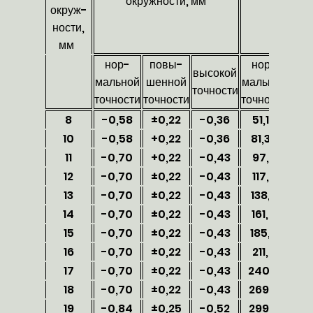
окружности, мм
окруж-
ности,
мм
нор-
повы-
нор-
по
высокой
мальной
шенной
мальной
шен
точности
точности
точности
точности
точн
8
-0,58
±0,22
-0,36
51,16
64
10
-0,58
+0,22
-0,36
81,33
86
11
-0,70
+0,22
-0,43
97,9
10
12
-0,70
±0,22
-0,43
117,2
12
13
-0,70
±0,22
-0,43
138,2
14
14
-0,70
±0,22
-0,43
161,0
16
15
-0,70
±0,22
-0,43
185,5
19
16
-0,70
±0,22
-0,43
211,8
22
17
-0,70
±0,22
-0,43
240,0
25
18
-0,70
±0,22
-0,43
269,4
28
19
-0,84
±0,25
-0,52
299,0
31