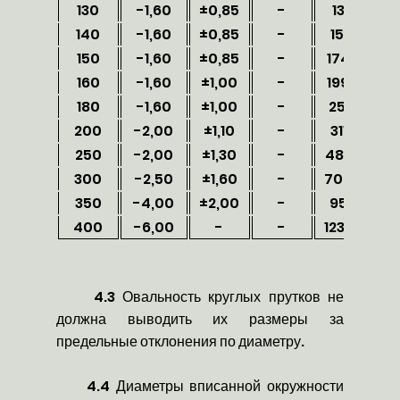
130
-1,60
±0,85
-
13110
140
-1,60
±0,85
-
15218
150
-1,60
±0,85
-
17484
160
-1,60
±1,00
-
19906
180
-1,60
±1,00
-
25221
2
200
-2,00
±1,10
-
31103
250
-2,00
±1,30
-
48696
4
300
-2,50
±1,60
-
70098
7
350
-4,00
±2,00
-
95115
400
-6,00
-
-
123786
4.3 Овальность круглых прутков не
должна выводить их размеры за
предельные отклонения по диаметру.
4.4 Диаметры вписанной окружности