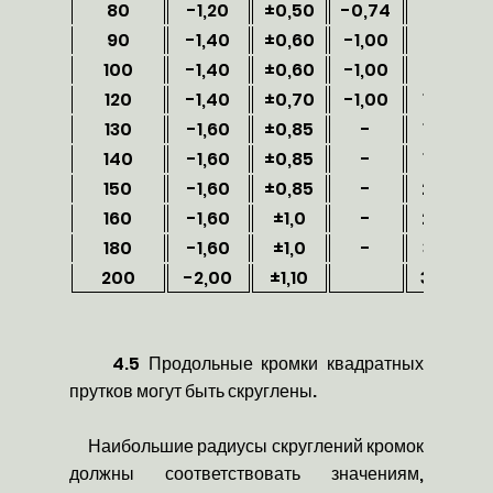
80
-1,20
±0,50
-0,74
6301
90
-1,40
±0,60
-1,00
7971
100
-1,40
±0,60
-1,00
9857
120
-1,40
±0,70
-1,00
14229
130
-1,60
±0,85
-
16685
140
-1,60
±0,85
-
19369
150
-1,60
±0,85
-
22253
160
-1,60
±1,0
-
25337
180
-1,60
±1,0
-
32105
200
-2,00
±1,10
39593
4.5 Продольные кромки квадратных
прутков могут быть скруглены.
Наибольшие радиусы скруглений кромок
должны соответствовать значениям,