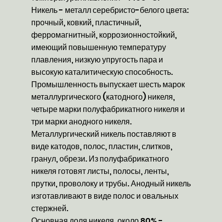
Никель - металл серебристо-белого цвета:
прочный, ковкий, пластичный,
ферромагнитный, коррозионностойкий,
имеющий повышенную температуру
плавления, низкую упругость пара и
высокую каталитическую способность.
Промышленность выпускает шесть марок
металлургического (катодного) никеля,
четыре марки полуфабрикатного никеля и
три марки анодного никеля.
Металлургический никель поставляют в
виде катодов, полос, пластин, слитков,
гранул, обрези. Из полуфабрикатного
никеля готовят листы, полосы, ленты,
прутки, проволоку и трубы. Анодный никель
изготавливают в виде полос и овальных
стержней.
Основная доля никеля, около 80% -