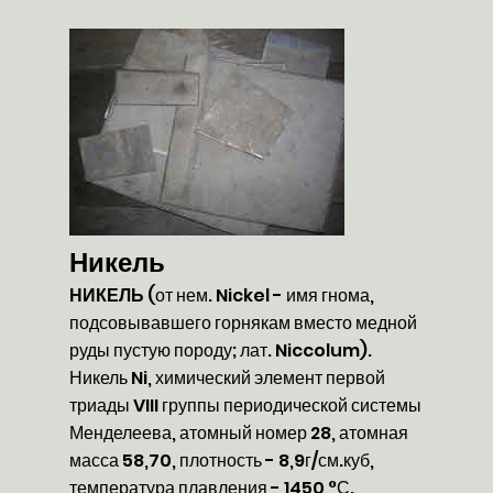
Никель
НИКЕЛЬ
(от нем. Nickel - имя гнома,
подсовывавшего горнякам вместо медной
руды пустую породу; лат. Niccolum).
Никель Ni, химический элемент первой
триады VIII группы периодической системы
Менделеева, атомный номер 28, атомная
масса 58,70, плотность - 8,9г/см.куб,
температура плавления - 1450 °С.