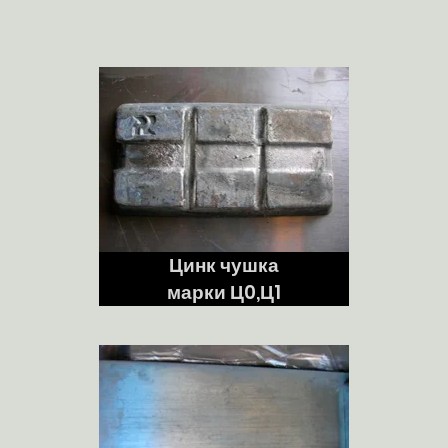
Цинк чушка
марки Ц0,Ц1