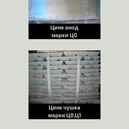
Цинк анод
марки Ц0
Цинк чушка
марки Ц0,Ц1