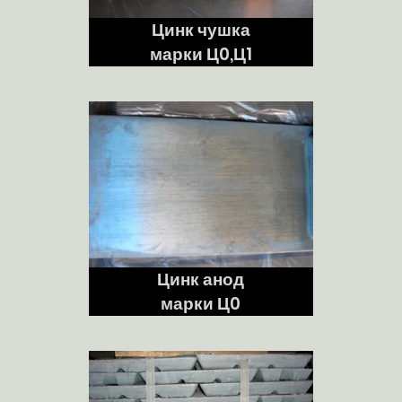
Цинк чушка
марки Ц0,Ц1
Цинк анод
марки Ц0