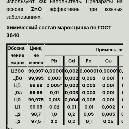
используют как наполнитель. Препараты на
основе ZnO эффективны при кожных
заболеваниях.
Химический состав марок цинка по ГОСТ
3640
Обозна-
Цинк,
Примесь, не б
чение
не
Pb
Cd
Fe
Cu
S
марок
менее
ЦВ00
99,997
0,00001
0,002
0,00001
0,00001
0,0
ЦВ0
99,995
0,003
0,002
0,002
0,001
0,
ЦВ
99,99
0,005*
0,002
0,003
0,001
0,
Ц0А
99,98
0,01
0,003
0,003
0,001
0,
Ц0
99,975
0,013
0,004
0,005
0,001
0,
Ц1
99,95
0,02
0,01
0,01
0,002
0,
Ц2
98,7
1,0
0,2
0,05
0,005
0,
Ц3
97,5
2,0
0,2
0,1
0,05
0,