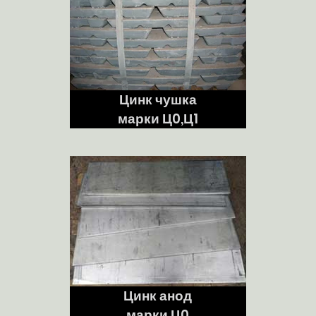
Цинк чушка
марки Ц0,Ц1
Цинк анод
марки Ц0